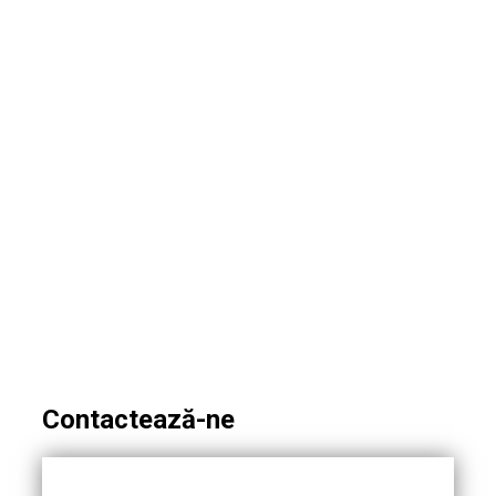
Online pentru un Magazin
Online
Într-o lume digitalizată, succesul unui
magazin online nu depinde doar de
produsele oferite, ci și de vizibilitatea și
strategia de promovare utilizată.
Marketingul online joacă un rol esențial în
atragerea clienților, creșterea vânzărilor și
consolidarea brandului. Iată de ce este
crucial să investești într-o strategie
eficientă de marketing online pentru
magazinul tău virtual. 1. Creșterea...
Read More
Contactează-ne