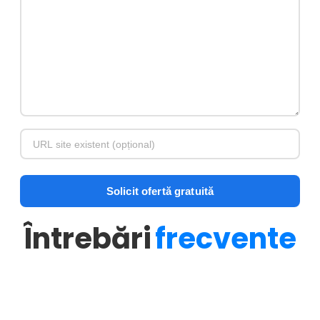
Întrebări
frecvente